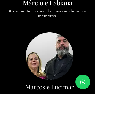
Márcio e Fabiana
Atualmente cuidam da conexão de novos
membros.
Marcos e Lucimar
O casal atua como Pastores Auxiliares
em nossa igreja. A Pra. Lucimar é
formada pelo Instituto Teológico
Quadrangular e atua como Secretaria
do Conselho Diretor Local. O Pr.
Marcos também faz parte do Conselho
Diretor Local e ambos além de se