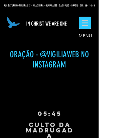
RUA SATURNINO PEREIRA 517 - VILA ZEFIRA - GUAIANASES - SÃO PAULO - BRAZIL - CEP: 08411-085
IN CHRIST WE ARE ONE
MENU
ORAÇÃO - @VIGILIAWEB NO
INSTAGRAM
05:45
CULTO DA
MADRUGAd
a