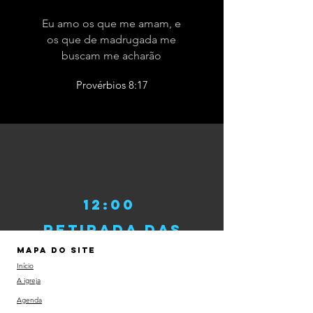
Eu amo os que me amam, e
os que de madrugada me
buscam me acharão
Provérbios 8:17
12:00
retirada das
setas malignas
MAPA DO SITE
Início
Deus mandará que os anjos
A igreja
dele cuidem de você para
protegê-lo aonde quer que
Agenda