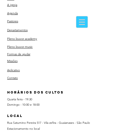
A igreja
RUA SATURNINO PEREIRA 517 - VILA ZEFIRA - GUAIANASES - SÃO PAULO - ברזיל - CEP: 08411-085
Agenda
Pastores
במשיח אנחנו אחד
Departamentos
MENU
Pleno louvor academy
לוח זמנים
Pleno louvor music
Formas de ajudar
Missões
Aplicativo
Contato
HORÁRIOS DOS CULTOS
Quarta feira - 19:30
Domingo - 10:00 e 18:00
LOCAL
Rua Saturnino Pereira 517 - Vila zefira - Guaianases - São Paulo
Estacionamento no local