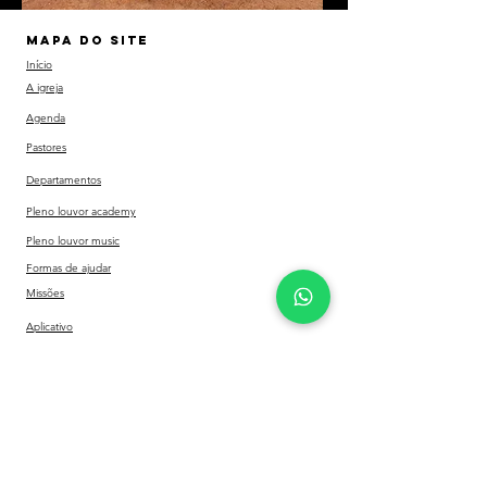
MAPA DO SITE
Início
A igreja
Agenda
Pastores
Departamentos
Pleno louvor academy
Pleno louvor music
Formas de ajudar
Missões
Aplicativo
Contato
HORÁRIOS DOS CULTOS
Quarta feira - 19:30
Domingo - 10:00 e 18:00