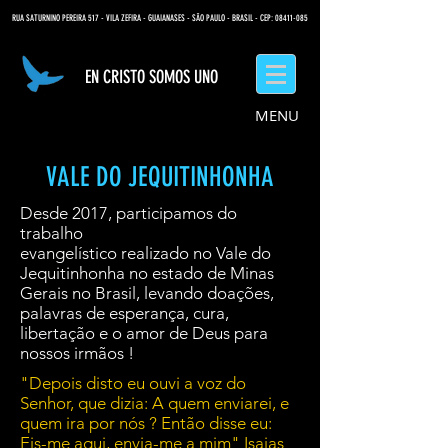
RUA SATURNINO PEREIRA 517 - VILA ZEFIRA - GUAIANASES - SÃO PAULO - BRASIL - CEP: 08411-085
EN CRISTO SOMOS UNO
MENU
VALE DO JEQUITINHONHA
Desde 2017, participamos do
trabalho
evangelístico realizado no Vale do
Jequitinhonha no estado de Minas
Gerais no Brasil, levando doações,
palavras de esperança, cura,
libertação e o amor de Deus para
nossos irmãos !
"Depois disto eu ouvi a voz do
Senhor, que dizia: A quem enviarei, e
quem ira por nós ? Então disse eu:
Eis-me aqui, envia-me a mim" Isaias