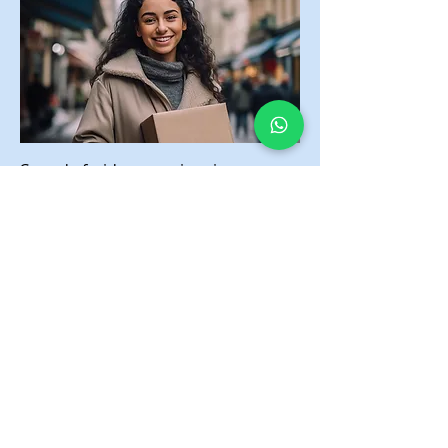
Cura de feridas emocionais
Libertação espiritual
Paz interior
Ministrações profundas
Um novo começo com Jesus
Quero me inscrever
Carlos, 35 anos